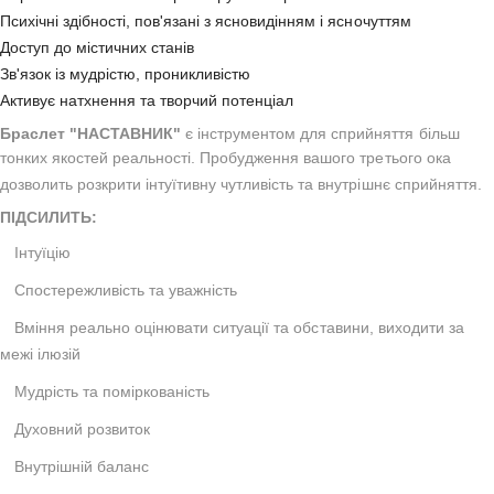
Психічні здібності, пов'язані з ясновидінням і ясночуттям
Доступ до містичних станів
Зв'язок із мудрістю, проникливістю
Активує натхнення та творчий потенціал
Браслет "НАСТАВНИК"
є інструментом для сприйняття більш
тонких якостей реальності.
Пробудження вашого третього ока
дозволить розкрити інтуїтивну чутливість та внутрішнє сприйняття.
ПІДСИЛИТЬ:
Інтуїцію
Спостережливість та уважність
Вміння реально оцінювати ситуації та обставини, виходити за
межі ілюзій
Мудрість та поміркованість
Духовний розвиток
Внутрішній баланс