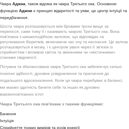
Чакра
Аджна
, також відома як чакра Третього ока. Основною
функцією
Аджни
є принцип відкритості та уяви, це центр інтуїції та
передбачення.
Шоста чакра розташовується між бровами трохи вище за
перенісся, саме тому її і називають чакрою Третього ока. Вона
пов'язана з шишкоподібною залозою, що відповідає за
регулювання біоритмів, включаючи час сну та неспання. Це залоза
розташовується в мозку, і є центром уваги через її зв'язок із
сприйняттям і впливом світла та зміненими чи «містичними»
станами свідомості.
Потужна та збалансована чакра Третього ока забезпечує сильні
психічні здібності, духовне усвідомлення та прагнення до
подальшого вдосконалення. Коли ця чакра перебуває в балансі,
ми маємо здатність бачити себе та інших як духовно
взаємопов'язаних істот.
Чакра Третього ока пов'язана з такими функціями:
Бачення
Інтуїція
Сприйняття тонких вимірів та рухів енергії