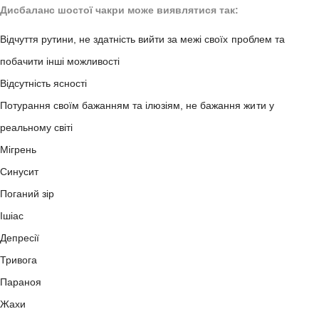
Дисбаланс шостої чакри може виявлятися так:
Відчуття рутини, не здатність вийти за межі своїх проблем та
побачити інші можливості
Відсутність ясності
Потурання своїм бажанням та ілюзіям, не бажання жити у
реальному світі
Мігрень
Синусит
Поганий зір
Ішіас
Депресії
Тривога
Параноя
Жахи