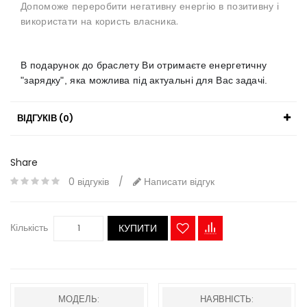
Допоможе переробити негативну енергію в позитивну і
використати на користь власника.
В подарунок до браслету Ви отримаєте енергетичну
"зарядку", яка можлива під актуальні для Вас задачі.
ВІДГУКІВ (0)
Share
0 відгуків
/
Написати відгук
Кількість
КУПИТИ
МОДЕЛЬ:
НАЯВНІСТЬ: